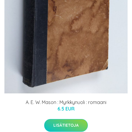
A. E. W. Mason : Myrkkynuoli : romaani
6.5 EUR
LISÄTIETOJA