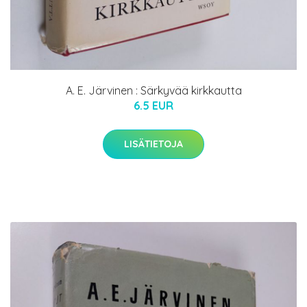
A. E. Järvinen : Särkyvää kirkkautta
6.5 EUR
LISÄTIETOJA