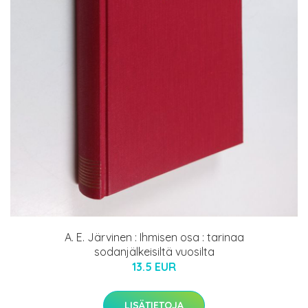
A. E. Järvinen : Ihmisen osa : tarinaa
sodanjälkeisiltä vuosilta
13.5 EUR
LISÄTIETOJA