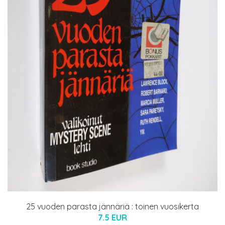
25 vuoden parasta jännäriä : toinen vuosikerta
7.5 EUR