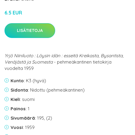
6.5 EUR
LISÄTIETOJA
Yrjö Niiniluoto : Löysin idän : esseitä Kreikasta, Bysantista,
Venäjästä ja Suomesta
- pehmeäkantinen tietokirja
vuodelta 1959
Kunto
: K3 (hyvä)
Sidonta
: Nidottu (pehmeäkantinen)
Kieli
: suomi
Painos
: 1
Sivumäärä
: 195, (2)
Vuosi
: 1959