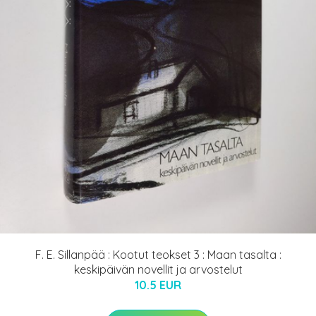
F. E. Sillanpää : Kootut teokset 3 : Maan tasalta :
keskipäivän novellit ja arvostelut
10.5 EUR