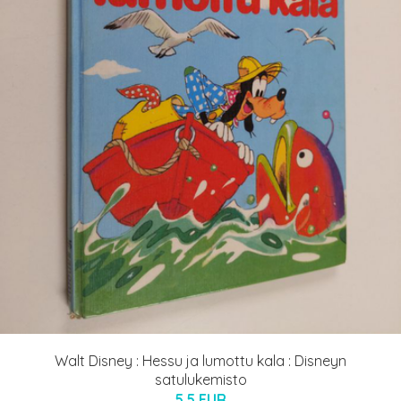
Walt Disney : Hessu ja lumottu kala : Disneyn
satulukemisto
5.5 EUR