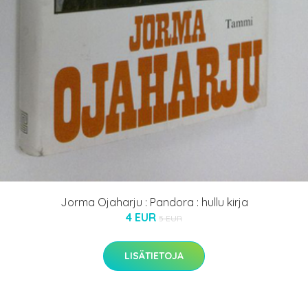
Jorma Ojaharju : Pandora : hullu kirja
4 EUR
5 EUR
LISÄTIETOJA