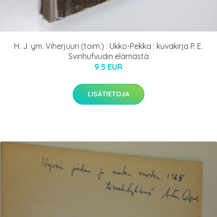
H. J. ym. Viherjuuri (toim.) : Ukko-Pekka : kuvakirja P. E.
Svinhufvudin elämästä
9.5 EUR
LISÄTIETOJA