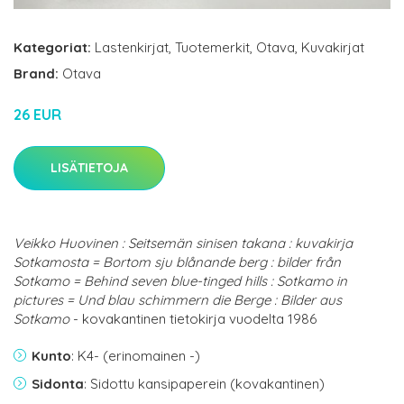
Kategoriat:
Lastenkirjat
,
Tuotemerkit
,
Otava
,
Kuvakirjat
Brand:
Otava
26 EUR
LISÄTIETOJA
Veikko Huovinen : Seitsemän sinisen takana : kuvakirja
Sotkamosta = Bortom sju blånande berg : bilder från
Sotkamo = Behind seven blue-tinged hills : Sotkamo in
pictures = Und blau schimmern die Berge : Bilder aus
Sotkamo
- kovakantinen tietokirja vuodelta 1986
Kunto
: K4- (erinomainen -)
Sidonta
: Sidottu kansipaperein (kovakantinen)