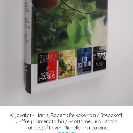
Kirjavaliot - Harris, Robert : Pelkokerroin / Stepakoff,
JEffrey : Omenatarha / Scottoline, Lisa : Katso
kahdesti / Paver, Michelle : Pimeä aine