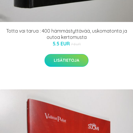
Totta vai tarua : 400 hämmästyttävää, uskomatonta ja
outoa kertomusta
5.5 EUR
7 EUR
LISÄTIETOJA