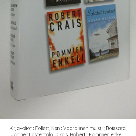
Kirjavaliot : Follett, Ken : Vaarallinen muisti ; Boissard,
Janine : Lastentalo ; Crais, Robert : Pommien enkeli ;