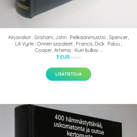
Kirjavaliot : Grisham, John : Pelikaanimuistio ; Spencer,
LA Vyrle : Onnen sirpaleet ; Francis, Dick : Paluu ;
Cooper, Artemis : Kuin kulkisi ...
3 EUR
4 EUR
LISÄTIETOJA