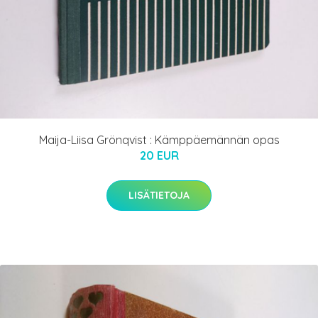
Maija-Liisa Grönqvist : Kämppäemännän opas
20 EUR
LISÄTIETOJA