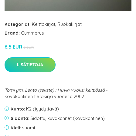
Kategoriat:
Keittokirjat
,
Ruokakirjat
Brand:
Gummerus
6.5 EUR
8 EUR
LISÄTIETOJA
Tomi ym. Lehto (tekstit) : Huvin vuoksi keittiössä
-
kovakantinen tietokirja vuodelta 2002
Kunto
: K2 (tyydyttävä)
Sidonta
: Sidottu, kuvakannet (kovakantinen)
Kieli
: suomi