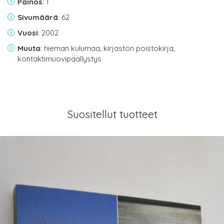
Painos
: 1
Sivumäärä
: 62
Vuosi
: 2002
Muuta
: hieman kulumaa, kirjaston poistokirja,
kontaktimuovipäällystys
Suositellut tuotteet