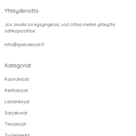
Yhteydenotto
Jos sinulla on kysymyksiä, voit ottaa meihin yhteyttä
sähköpostitse:
info@ajatuskirjat.fi
Kategoriat
Kaunokirjat
Keittokirjat
Lastenkirjat
Sarjakuvat
Tietokirjat
Tuotemerkit