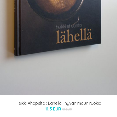
Heikki Ahopelto : Lähellä : hyvän maun ruokia
11.5 EUR
15 EUR