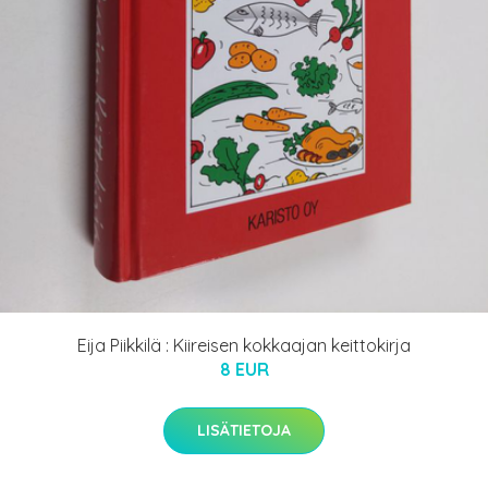
Eija Piikkilä : Kiireisen kokkaajan keittokirja
8 EUR
LISÄTIETOJA