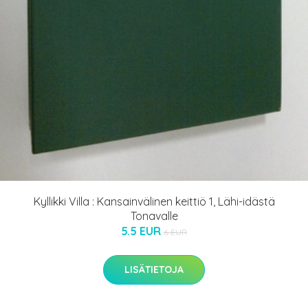
Kyllikki Villa : Kansainvälinen keittiö 1, Lähi-idästä
Tonavalle
5.5 EUR
6 EUR
LISÄTIETOJA