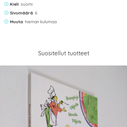
Kieli
: suomi
Sivumäärä
: 6
Muuta
: hieman kulumaa
Suositellut tuotteet