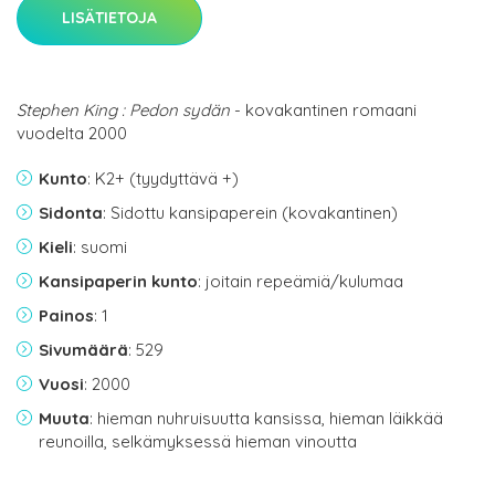
LISÄTIETOJA
Stephen King : Pedon sydän
- kovakantinen romaani
vuodelta 2000
Kunto
: K2+ (tyydyttävä +)
Sidonta
: Sidottu kansipaperein (kovakantinen)
Kieli
: suomi
Kansipaperin kunto
: joitain repeämiä/kulumaa
Painos
: 1
Sivumäärä
: 529
Vuosi
: 2000
Muuta
: hieman nuhruisuutta kansissa, hieman läikkää
reunoilla, selkämyksessä hieman vinoutta