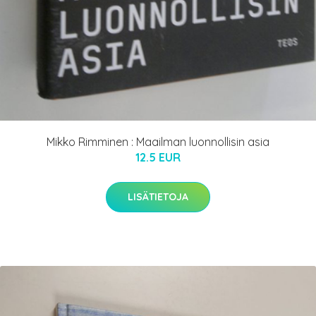
Mikko Rimminen : Maailman luonnollisin asia
12.5 EUR
LISÄTIETOJA