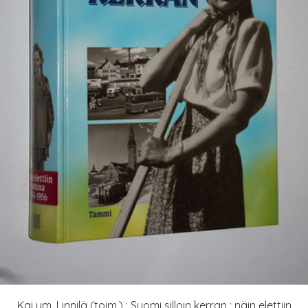
Kai ym. Linnilä (toim.) : Suomi silloin kerran : näin elettiin