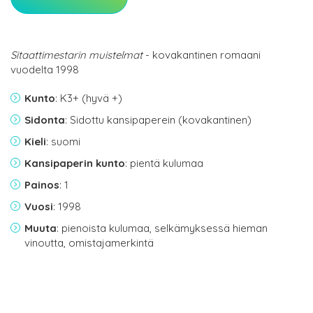
Sitaattimestarin muistelmat
- kovakantinen romaani
vuodelta 1998
Kunto
: K3+ (hyvä +)
Sidonta
: Sidottu kansipaperein (kovakantinen)
Kieli
: suomi
Kansipaperin kunto
: pientä kulumaa
Painos
: 1
Vuosi
: 1998
Muuta
: pienoista kulumaa, selkämyksessä hieman
vinoutta, omistajamerkintä