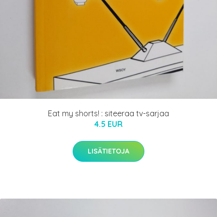
Eat my shorts! : siteeraa tv-sarjaa
4.5 EUR
LISÄTIETOJA