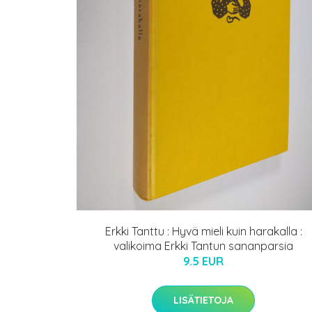
Erkki Tanttu : Hyvä mieli kuin harakalla :
valikoima Erkki Tantun sananparsia
9.5 EUR
LISÄTIETOJA