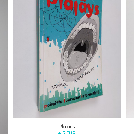
Pläjäys
4.5 EUR