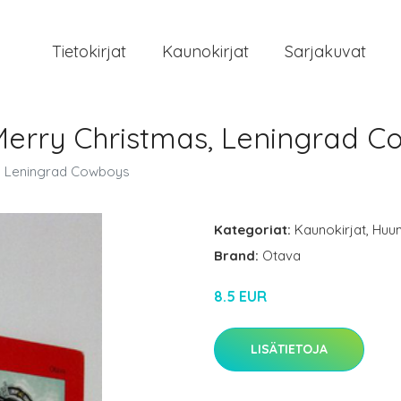
Tietokirjat
Kaunokirjat
Sarjakuvat
Merry Christmas, Leningrad 
s, Leningrad Cowboys
Kategoriat:
Kaunokirjat
,
Huu
Brand:
Otava
8.5 EUR
LISÄTIETOJA