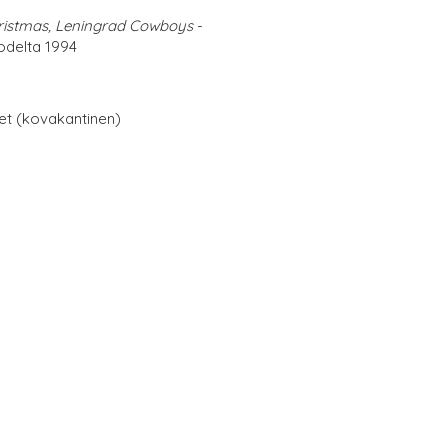
ristmas, Leningrad Cowboys
-
odelta 1994
net (kovakantinen)