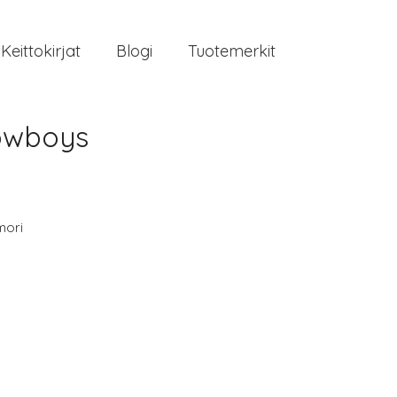
Keittokirjat
Blogi
Tuotemerkit
Cowboys
mori