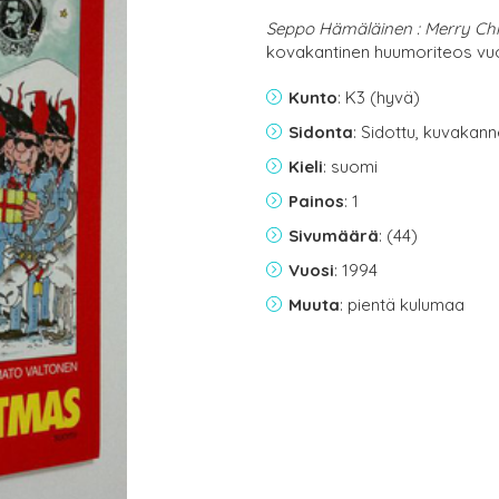
Seppo Hämäläinen : Merry Ch
kovakantinen huumoriteos vu
Kunto
: K3 (hyvä)
Sidonta
: Sidottu, kuvakan
Kieli
: suomi
Painos
: 1
Sivumäärä
: (44)
Vuosi
: 1994
Muuta
: pientä kulumaa