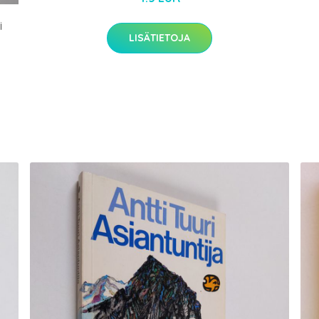
i
LISÄTIETOJA