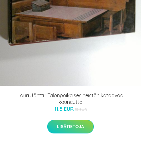
Lauri Jäntti : Talonpoikaisesineistön katoavaa
kauneutta
11.5 EUR
15 EUR
LISÄTIETOJA