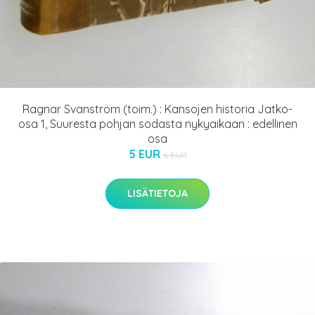
Ragnar Svanström (toim.) : Kansojen historia Jatko-
osa 1, Suuresta pohjan sodasta nykyaikaan : edellinen
osa
5 EUR
6 EUR
LISÄTIETOJA