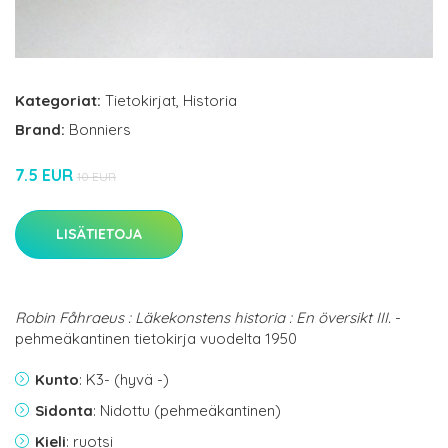
Kategoriat:
Tietokirjat
,
Historia
Brand:
Bonniers
7.5 EUR
10 EUR
LISÄTIETOJA
Robin Fåhraeus : Läkekonstens historia : En översikt III.
-
pehmeäkantinen tietokirja vuodelta 1950
Kunto
: K3- (hyvä -)
Sidonta
: Nidottu (pehmeäkantinen)
Kieli
: ruotsi