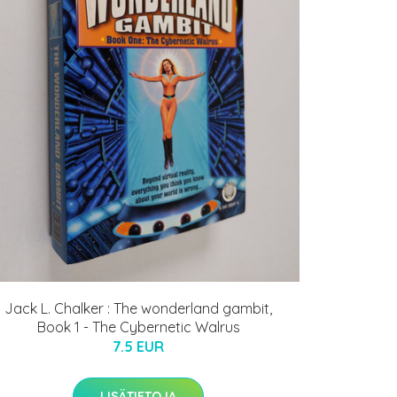
Jack L. Chalker : The wonderland gambit,
Book 1 - The Cybernetic Walrus
7.5 EUR
LISÄTIETOJA