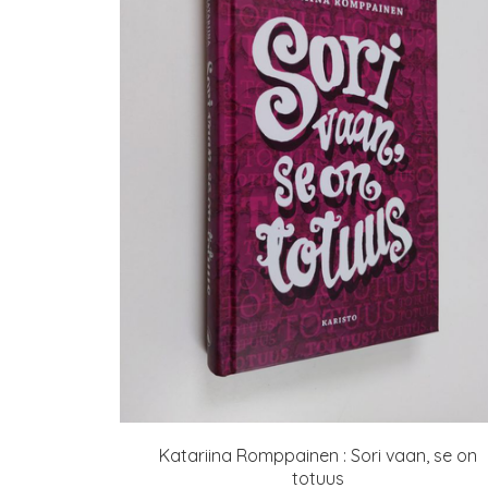
Katariina Romppainen : Sori vaan, se on
totuus