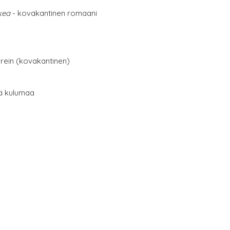
kea
- kovakantinen romaani
erein (kovakantinen)
tä kulumaa