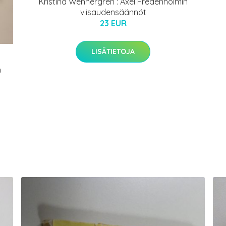
Kristina Wennergren : Axel Fredenholmin
viisaudensäännöt
23 EUR
LISÄTIETOJA
h