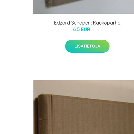
Edzard Schaper : Kaukopartio
6.5 EUR
8 EUR
LISÄTIETOJA