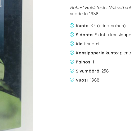
Robert Holdstock : Näkevä so
vuodelta 1988
Kunto
: K4 (erinomainen)
Sidonta
: Sidottu kansipap
Kieli
: suomi
Kansipaperin kunto
: pien
Painos
: 1
Sivumäärä
: 258
Vuosi
: 1988