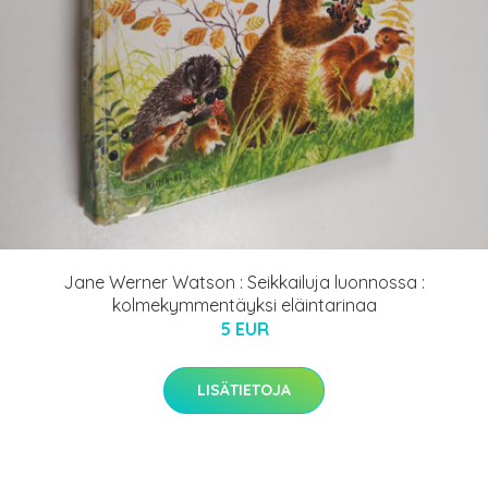
Jane Werner Watson : Seikkailuja luonnossa :
kolmekymmentäyksi eläintarinaa
5 EUR
LISÄTIETOJA