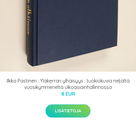
Ilkka Pastinen : Yläkerran ylhäisyys : tuokiokuvia neljältä
vuosikymmeneltä ulkoasiainhallinnossa
8 EUR
LISÄTIETOJA