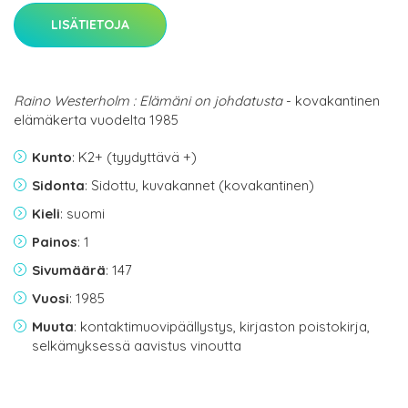
LISÄTIETOJA
Raino Westerholm : Elämäni on johdatusta
- kovakantinen
elämäkerta vuodelta 1985
Kunto
: K2+ (tyydyttävä +)
Sidonta
: Sidottu, kuvakannet (kovakantinen)
Kieli
: suomi
Painos
: 1
Sivumäärä
: 147
Vuosi
: 1985
Muuta
: kontaktimuovipäällystys, kirjaston poistokirja,
selkämyksessä aavistus vinoutta