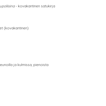
upoliisina
- kovakantinen satukirja
net (kovakantinen)
eunoilla ja kulmissa, pienoista