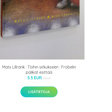
Mats Lillrank : Töihin sirkukseen : Fröbelin
palikat esittää
5.5 EUR
7 EUR
LISÄTIETOJA