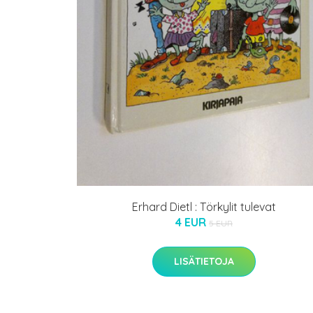
Erhard Dietl : Törkylit tulevat
4 EUR
5 EUR
LISÄTIETOJA