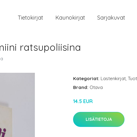
Tietokirjat
Kaunokirjat
Sarjakuvat
iini ratsupoliisina
na
Kategoriat:
Lastenkirjat
,
Tuo
Brand:
Otava
14.5 EUR
LISÄTIETOJA