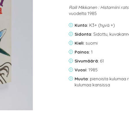
Raili Mikkanen : Histamiini rats
vuodelta 1985
Kunto
: K3+ (hyvä +)
Sidonta
: Sidottu, kuvakan
Kieli
: suomi
Painos
: 1
Sivumäärä
: 61
Vuosi
: 1985
Muuta
: pienoista kulumaa r
kulumaa kansissa