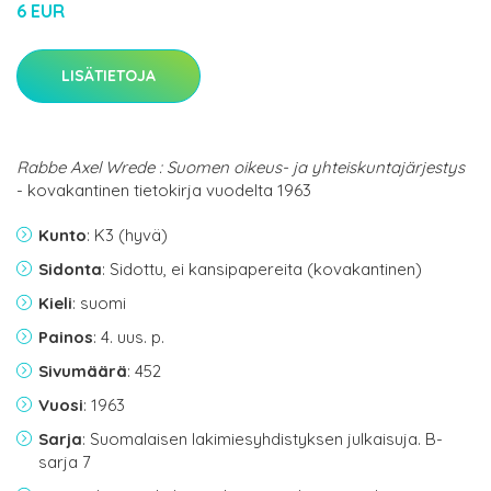
6 EUR
LISÄTIETOJA
Rabbe Axel Wrede : Suomen oikeus- ja yhteiskuntajärjestys
- kovakantinen tietokirja vuodelta 1963
Kunto
: K3 (hyvä)
Sidonta
: Sidottu, ei kansipapereita (kovakantinen)
Kieli
: suomi
Painos
: 4. uus. p.
Sivumäärä
: 452
Vuosi
: 1963
Sarja
: Suomalaisen lakimiesyhdistyksen julkaisuja. B-
sarja 7