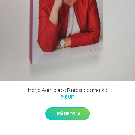
Marja Aarnipuro : Rintasyöpämatka
9 EUR
LISÄTIETOJA