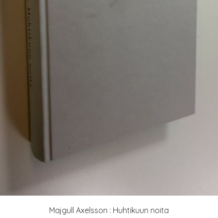
Majgull Axelsson : Huhtikuun noita