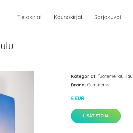
Tietokirjat
Kaunokirjat
Sarjakuvat
aulu
Kategoriat:
Tuotemerkit
,
Kau
Brand:
Gummerus
8 EUR
LISÄTIETOJA