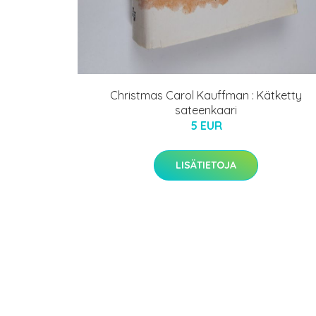
Christmas Carol Kauffman : Kätketty
sateenkaari
5 EUR
LISÄTIETOJA