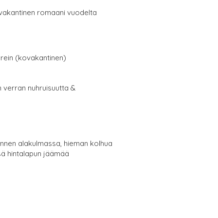
vakantinen romaani vuodelta
erein (kovakantinen)
in verran nuhruisuutta &
kannen alakulmassa, hieman kolhua
ä hintalapun jäämää