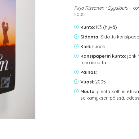
Pirjo Rissanen : Syyslaulu
- ko
2005
Kunto
: K3 (hyvä)
Sidonta
: Sidottu kansipap
Kieli
: suomi
Kansipaperin kunto
: jonk
tahraisuutta
Painos
: 1
Vuosi
: 2005
Muuta
: pientä kolhua etu
selkämyksen päissä, edess