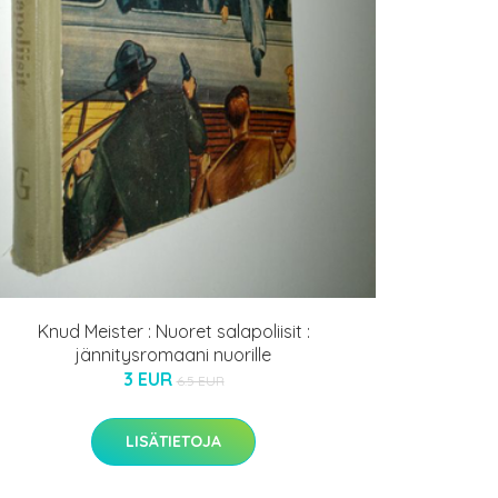
Knud Meister : Nuoret salapoliisit :
jännitysromaani nuorille
3 EUR
6.5 EUR
LISÄTIETOJA