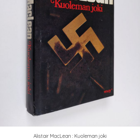
Alistair MacLean : Kuoleman joki