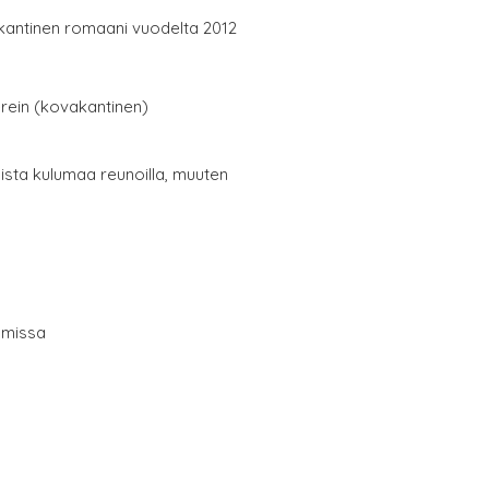
kantinen romaani vuodelta 2012
erein (kovakantinen)
oista kulumaa reunoilla, muuten
ulmissa