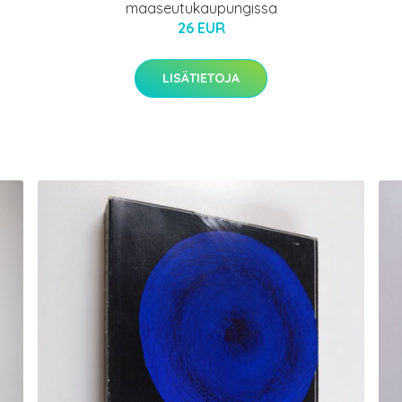
maaseutukaupungissa
26 EUR
LISÄTIETOJA