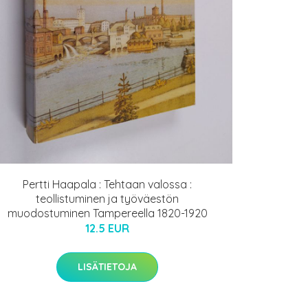
Pertti Haapala : Tehtaan valossa :
teollistuminen ja työväestön
muodostuminen Tampereella 1820-1920
12.5 EUR
LISÄTIETOJA