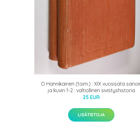
O Hannikainen (toim.) : XIX vuosisata sanoi
ja kuvin 1-2 : valtiollinen sivistyshistoria
25 EUR
LISÄTIETOJA