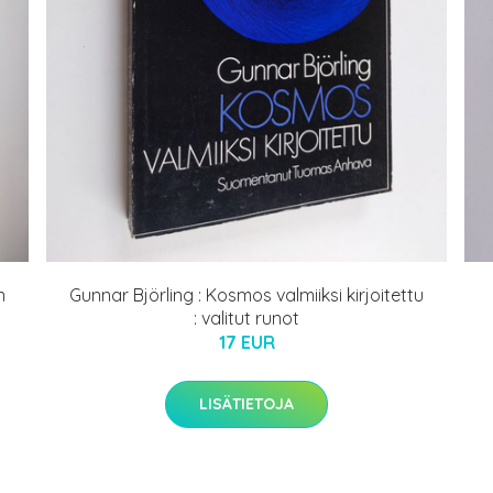
n
Gunnar Björling : Kosmos valmiiksi kirjoitettu
: valitut runot
17 EUR
LISÄTIETOJA