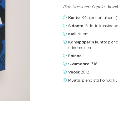
Pirjo Hassinen : Popula
- kova
Kunto
: K4- (erinomainen -)
Sidonta
: Sidottu kansipap
Kieli
: suomi
Kansipaperin kunto
: pien
erinomainen
Painos
: 1
Sivumäärä
: 318
Vuosi
: 2012
Muuta
: pienoista kolhua k