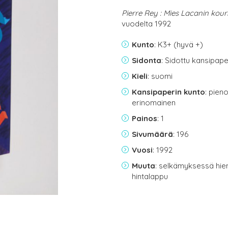
Pierre Rey : Mies Lacanin kour
vuodelta 1992
Kunto
: K3+ (hyvä +)
Sidonta
: Sidottu kansipap
Kieli
: suomi
Kansipaperin kunto
: pien
erinomainen
Painos
: 1
Sivumäärä
: 196
Vuosi
: 1992
Muuta
: selkämyksessä hie
hintalappu