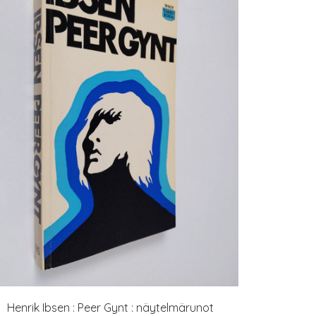
Henrik Ibsen : Peer Gynt : näytelmärunot