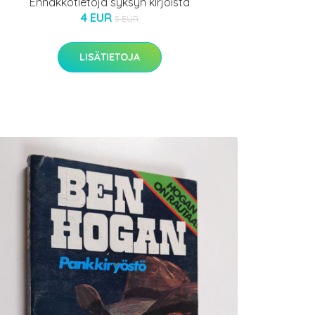
Ennakkotietoja syksyn kirjoista
4 EUR
5 EUR
LISÄTIETOJA