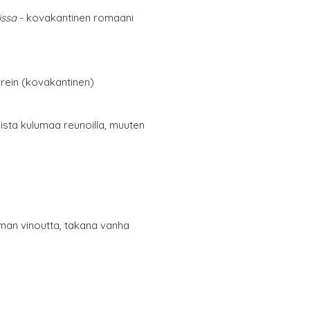
issa
- kovakantinen romaani
erein (kovakantinen)
oista kulumaa reunoilla, muuten
man vinoutta, takana vanha