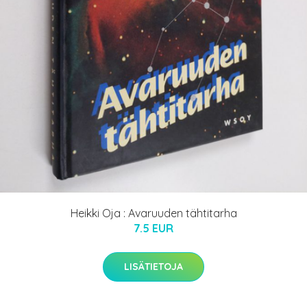
Heikki Oja : Avaruuden tähtitarha
7.5 EUR
LISÄTIETOJA