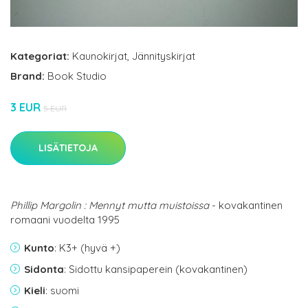
Kategoriat:
Kaunokirjat
,
Jännityskirjat
Brand:
Book Studio
3 EUR
5 EUR
LISÄTIETOJA
Phillip Margolin : Mennyt mutta muistoissa
- kovakantinen
romaani vuodelta 1995
Kunto
: K3+ (hyvä +)
Sidonta
: Sidottu kansipaperein (kovakantinen)
Kieli
: suomi