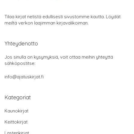
Tilaa kirjat netistä edullisesti sivustomme kautta. Löydät
meiltä verkon laajimman kirjavalikoiman.
Yhteydenotto
Jos sinulla on kysymyksiä, voit ottaa meihin yhteyttä
sähköpostitse:
info@ajatuskirjat.fi
Kategoriat
Kaunokirjat
Keittokirjat
Lastenkirjat