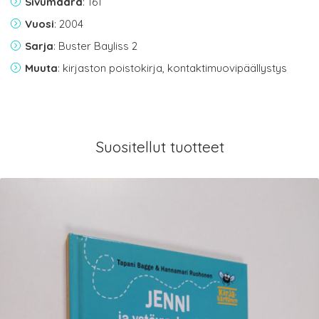
Sivumäärä
: 161
Vuosi
: 2004
Sarja
: Buster Bayliss 2
Muuta
: kirjaston poistokirja, kontaktimuovipäällystys
Suositellut tuotteet