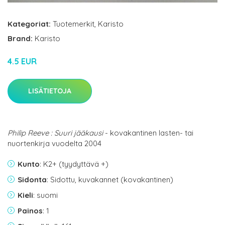
Kategoriat:
Tuotemerkit
,
Karisto
Brand:
Karisto
4.5 EUR
LISÄTIETOJA
Philip Reeve : Suuri jääkausi
- kovakantinen lasten- tai
nuortenkirja vuodelta 2004
Kunto
: K2+ (tyydyttävä +)
Sidonta
: Sidottu, kuvakannet (kovakantinen)
Kieli
: suomi
Painos
: 1