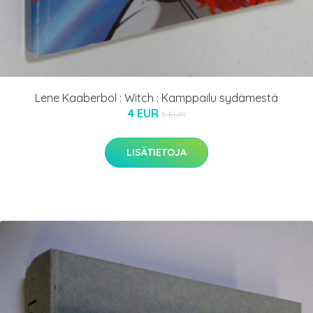
Lene Kaaberböl : Witch : Kamppailu sydämestä
4 EUR
5 EUR
LISÄTIETOJA