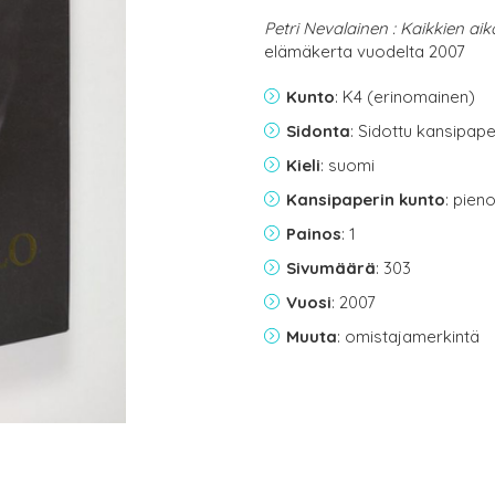
Petri Nevalainen : Kaikkien ai
elämäkerta vuodelta 2007
Kunto
: K4 (erinomainen)
Sidonta
: Sidottu kansipap
Kieli
: suomi
Kansipaperin kunto
: pien
Painos
: 1
Sivumäärä
: 303
Vuosi
: 2007
Muuta
: omistajamerkintä