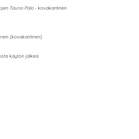
kojen Tauno Palo
- kovakantinen
erein (kovakantinen)
oista käytön jälkeä