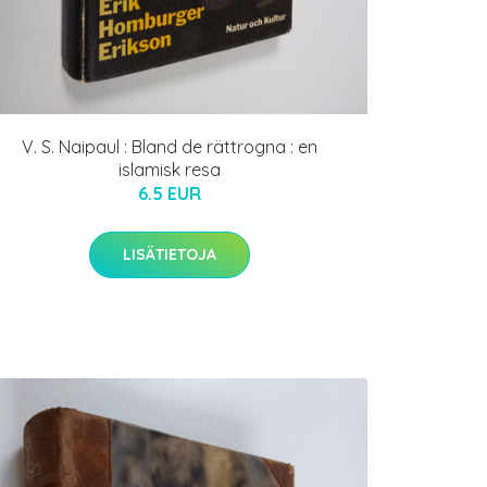
V. S. Naipaul : Bland de rättrogna : en
islamisk resa
6.5 EUR
LISÄTIETOJA