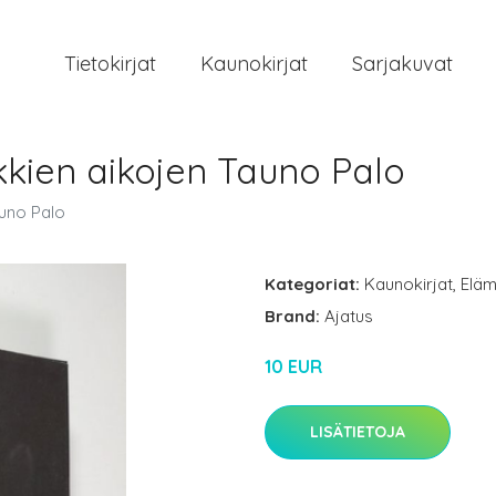
Tietokirjat
Kaunokirjat
Sarjakuvat
ikkien aikojen Tauno Palo
auno Palo
Kategoriat:
Kaunokirjat
,
Eläm
Brand:
Ajatus
10 EUR
LISÄTIETOJA