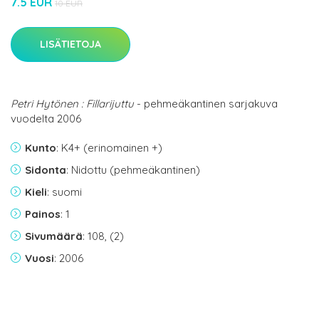
7.5 EUR
10 EUR
LISÄTIETOJA
Petri Hytönen : Fillarijuttu
- pehmeäkantinen sarjakuva
vuodelta 2006
Kunto
: K4+ (erinomainen +)
Sidonta
: Nidottu (pehmeäkantinen)
Kieli
: suomi
Painos
: 1
Sivumäärä
: 108, (2)
Vuosi
: 2006