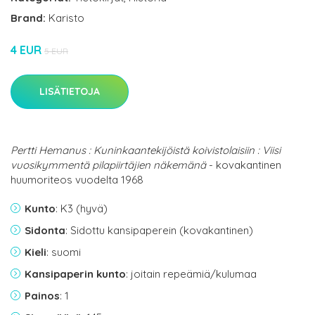
Brand:
Karisto
4 EUR
5 EUR
LISÄTIETOJA
Pertti Hemanus : Kuninkaantekijöistä koivistolaisiin : Viisi
vuosikymmentä pilapiirtäjien näkemänä
- kovakantinen
huumoriteos vuodelta 1968
Kunto
: K3 (hyvä)
Sidonta
: Sidottu kansipaperein (kovakantinen)
Kieli
: suomi
Kansipaperin kunto
: joitain repeämiä/kulumaa
Painos
: 1