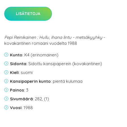
LISÄTIETOJA
Pepi Reinikainen : Hullu, ihana lintu - metsäkyyhky
-
kovakantinen romaani vuodelta 1988
Kunto
: K4 (erinomainen)
Sidonta
: Sidottu kansipaperein (kovakantinen)
Kieli
: suomi
Kansipaperin kunto
: pientä kulumaa
Painos
: 3
Sivumäärä
: 282, (1)
Vuosi
: 1988