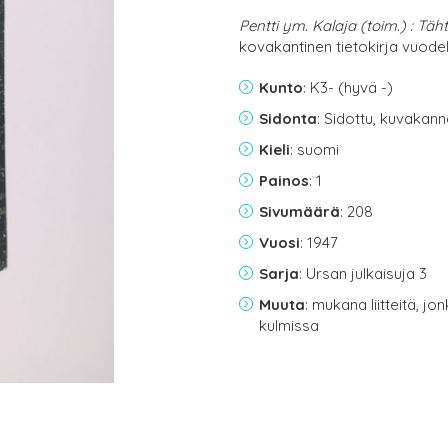
Pentti ym. Kalaja (toim.) : Täht
kovakantinen tietokirja vuode
Kunto
: K3- (hyvä -)
Sidonta
: Sidottu, kuvakan
Kieli
: suomi
Painos
: 1
Sivumäärä
: 208
Vuosi
: 1947
Sarja
: Ursan julkaisuja 3
Muuta
: mukana liitteitä, jo
kulmissa