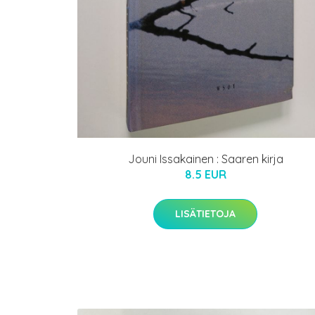
Jouni Issakainen : Saaren kirja
8.5 EUR
LISÄTIETOJA