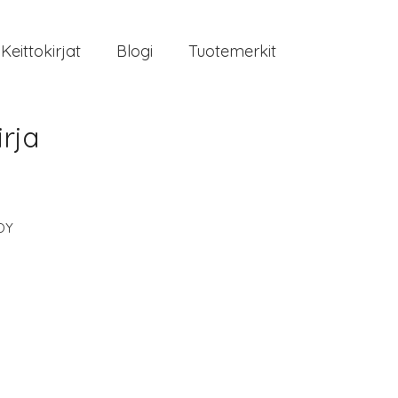
Keittokirjat
Blogi
Tuotemerkit
irja
OY