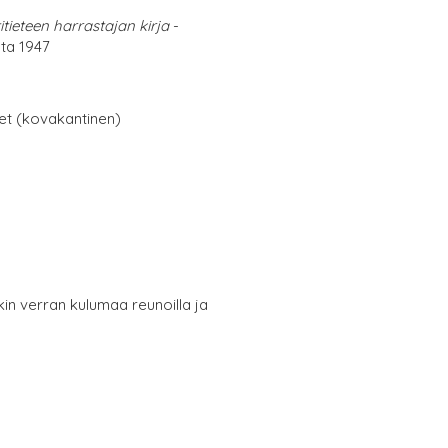
itieteen harrastajan kirja
-
lta 1947
net (kovakantinen)
nkin verran kulumaa reunoilla ja