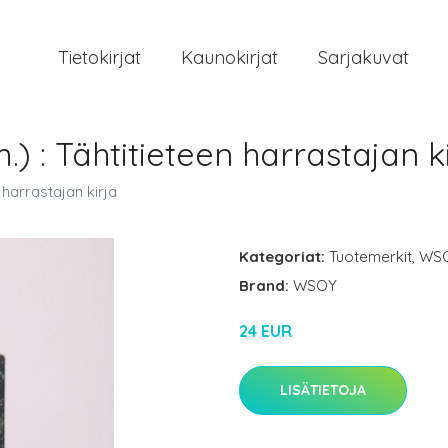
Tietokirjat
Kaunokirjat
Sarjakuvat
.) : Tähtitieteen harrastajan k
n harrastajan kirja
Kategoriat:
Tuotemerkit
,
WS
Brand:
WSOY
24 EUR
LISÄTIETOJA