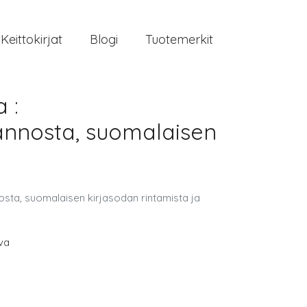
Keittokirjat
Blogi
Tuotemerkit
 :
tannosta, suomalaisen
osta, suomalaisen kirjasodan rintamista ja
va