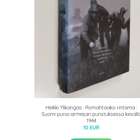
Heikki Ylikangas : Romahtaako rintama :
Suomi puna-armeijan puristuksessa kesäll
1944
10 EUR