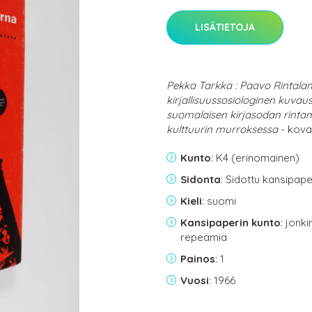
LISÄTIETOJA
Pekka Tarkka : Paavo Rintalan
kirjallisuussosiologinen kuvau
suomalaisen kirjasodan rintam
kulttuurin murroksessa
- kovak
Kunto
: K4 (erinomainen)
Sidonta
: Sidottu kansipap
Kieli
: suomi
Kansipaperin kunto
: jonk
repeämiä
Painos
: 1
Vuosi
: 1966