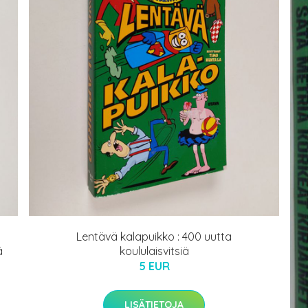
Lentävä kalapuikko : 400 uutta
ä
koululaisvitsiä
5 EUR
LISÄTIETOJA