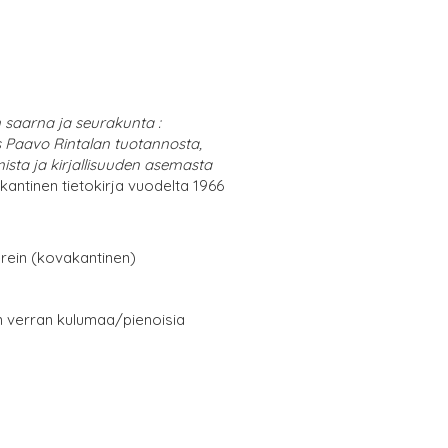
 saarna ja seurakunta :
s Paavo Rintalan tuotannosta,
ista ja kirjallisuuden asemasta
antinen tietokirja vuodelta 1966
erein (kovakantinen)
in verran kulumaa/pienoisia