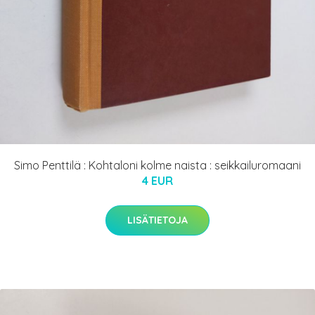
Simo Penttilä : Kohtaloni kolme naista : seikkailuromaani
4 EUR
LISÄTIETOJA