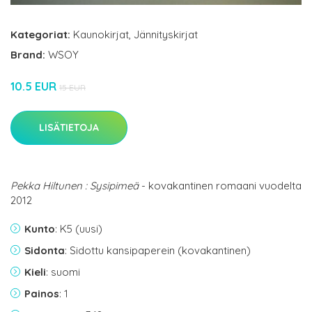
Kategoriat:
Kaunokirjat
,
Jännityskirjat
Brand:
WSOY
10.5 EUR
15 EUR
LISÄTIETOJA
Pekka Hiltunen : Sysipimeä
- kovakantinen romaani vuodelta
2012
Kunto
: K5 (uusi)
Sidonta
: Sidottu kansipaperein (kovakantinen)
Kieli
: suomi
Painos
: 1