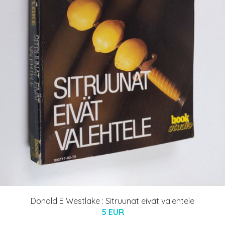
Donald E Westlake : Sitruunat eivät valehtele
5 EUR