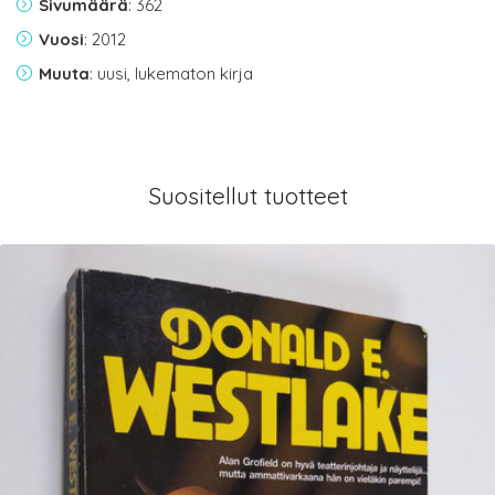
Sivumäärä
: 362
Vuosi
: 2012
Muuta
: uusi, lukematon kirja
Suositellut tuotteet