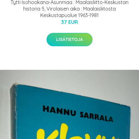
Tytti Isohookana-Asunmaa : Maalaisliitto-Keskustan
historia 5, Virolaisen aika : Maalaisliitosta
Keskustapuolue 1963-1981
37 EUR
LISÄTIETOJA