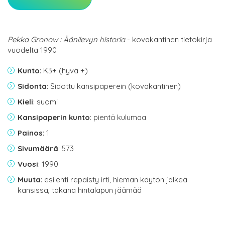
Pekka Gronow : Äänilevyn historia
- kovakantinen tietokirja
vuodelta 1990
Kunto
: K3+ (hyvä +)
Sidonta
: Sidottu kansipaperein (kovakantinen)
Kieli
: suomi
Kansipaperin kunto
: pientä kulumaa
Painos
: 1
Sivumäärä
: 573
Vuosi
: 1990
Muuta
: esilehti repäisty irti, hieman käytön jälkeä
kansissa, takana hintalapun jäämää