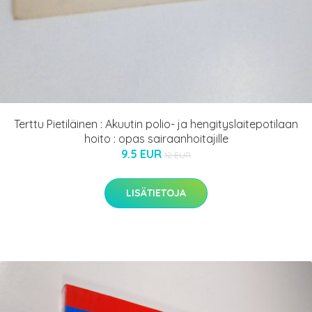
Terttu Pietiläinen : Akuutin polio- ja hengityslaitepotilaan
hoito : opas sairaanhoitajille
9.5 EUR
12 EUR
LISÄTIETOJA