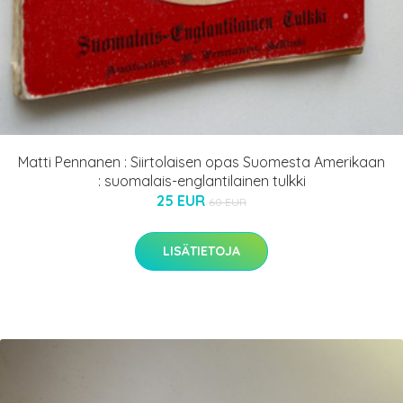
Matti Pennanen : Siirtolaisen opas Suomesta Amerikaan
: suomalais-englantilainen tulkki
25 EUR
60 EUR
LISÄTIETOJA