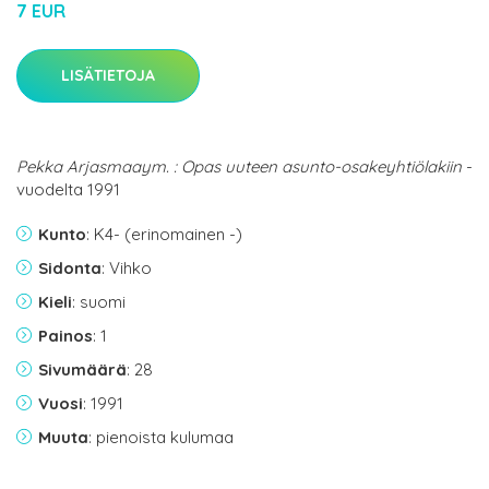
7 EUR
LISÄTIETOJA
Pekka Arjasmaaym. : Opas uuteen asunto-osakeyhtiölakiin
-
vuodelta 1991
Kunto
: K4- (erinomainen -)
Sidonta
: Vihko
Kieli
: suomi
Painos
: 1
Sivumäärä
: 28
Vuosi
: 1991
Muuta
: pienoista kulumaa