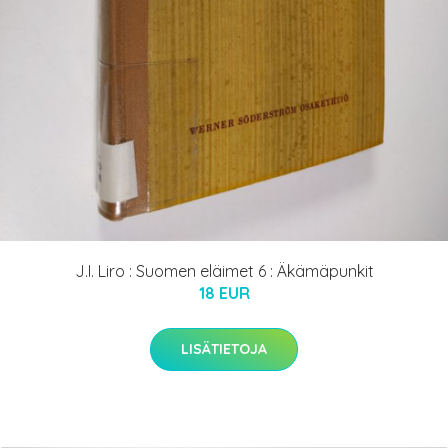
J.I. Liro : Suomen eläimet 6 : Äkämäpunkit
18 EUR
LISÄTIETOJA