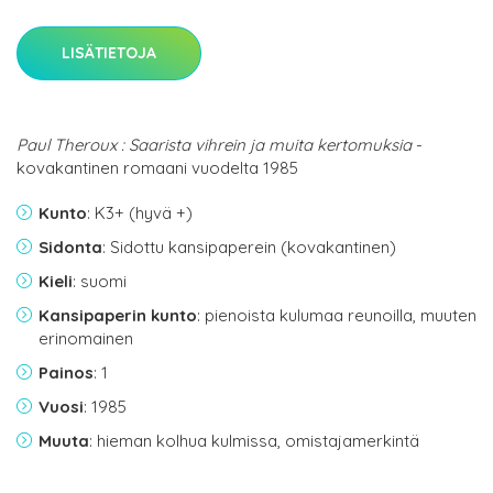
LISÄTIETOJA
Paul Theroux : Saarista vihrein ja muita kertomuksia
-
kovakantinen romaani vuodelta 1985
Kunto
: K3+ (hyvä +)
Sidonta
: Sidottu kansipaperein (kovakantinen)
Kieli
: suomi
Kansipaperin kunto
: pienoista kulumaa reunoilla, muuten
erinomainen
Painos
: 1
Vuosi
: 1985
Muuta
: hieman kolhua kulmissa, omistajamerkintä