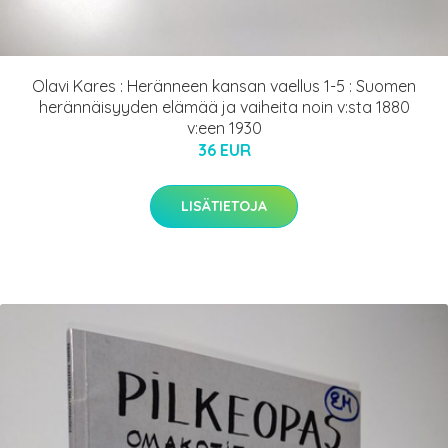
Olavi Kares : Heränneen kansan vaellus 1-5 : Suomen
herännäisyyden elämää ja vaiheita noin v:sta 1880
v:een 1930
36 EUR
LISÄTIETOJA