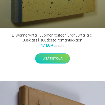
L. Wennervirta : Suomen taiteen uranuurtajia eli
uusklassillisuudesta romantiikkaan
17 EUR
25 EUR
LISÄTIETOJA