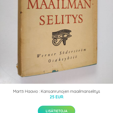
Martti Haavio : Kansanrunojen maailmanselitys
25 EUR
LISÄTIETOJA