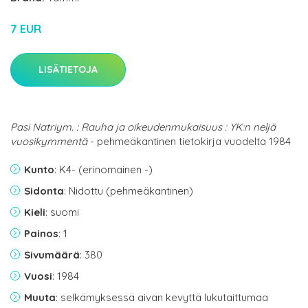
7 EUR
LISÄTIETOJA
Pasi Natriym. : Rauha ja oikeudenmukaisuus : YK:n neljä
vuosikymmentä
- pehmeäkantinen tietokirja vuodelta 1984
Kunto
: K4- (erinomainen -)
Sidonta
: Nidottu (pehmeäkantinen)
Kieli
: suomi
Painos
: 1
Sivumäärä
: 380
Vuosi
: 1984
Muuta
: selkämyksessä aivan kevyttä lukutaittumaa