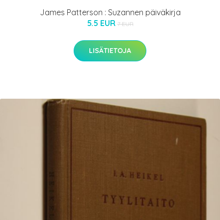
James Patterson : Suzannen päiväkirja
5.5 EUR
7 EUR
LISÄTIETOJA