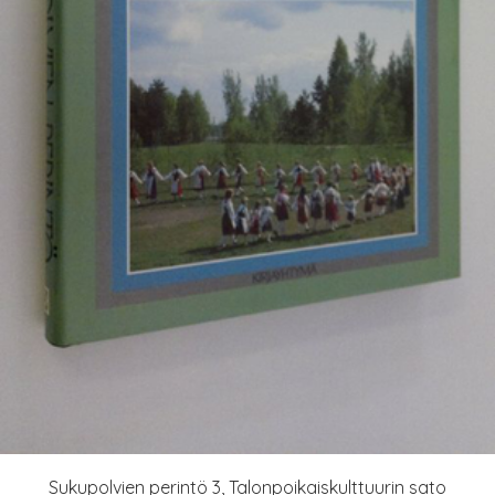
Sukupolvien perintö 3, Talonpoikaiskulttuurin sato