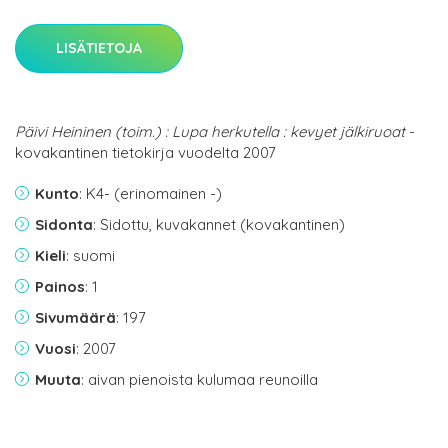
LISÄTIETOJA
Päivi Heininen (toim.) : Lupa herkutella : kevyet jälkiruoat
-
kovakantinen tietokirja vuodelta 2007
Kunto
: K4- (erinomainen -)
Sidonta
: Sidottu, kuvakannet (kovakantinen)
Kieli
: suomi
Painos
: 1
Sivumäärä
: 197
Vuosi
: 2007
Muuta
: aivan pienoista kulumaa reunoilla