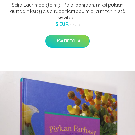
Seija Laurimaa (toim.) : Paloi pohjaan, miksi pulaan
auttaa niksi : yleisiä ruoanlaittopulmia ja miten niistä
selvitään
3 EUR
4 EUR
LISÄTIETOJA