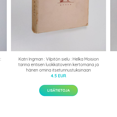
:
Katri Ingman : Vilpitön sielu : Helka Moision
tarina entisen luokkatoverin kertomana ja
hänen omina itsetunnustuksinaan
4.5 EUR
LISÄTIETOJA