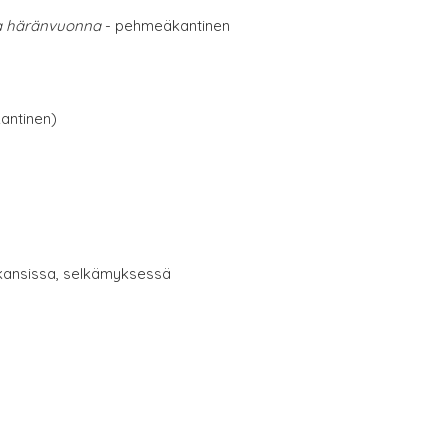
ia häränvuonna
- pehmeäkantinen
antinen)
 kansissa, selkämyksessä