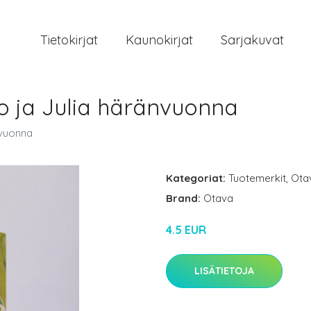
Tietokirjat
Kaunokirjat
Sarjakuvat
o ja Julia häränvuonna
nvuonna
Kategoriat:
Tuotemerkit
,
Ota
Brand:
Otava
4.5 EUR
LISÄTIETOJA