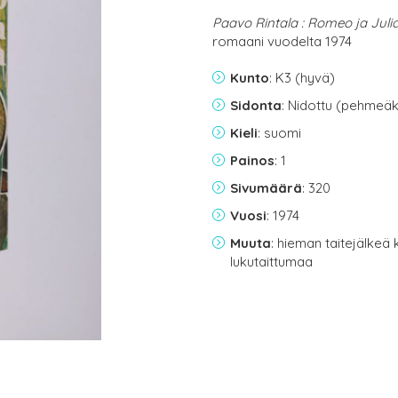
Paavo Rintala : Romeo ja Jul
romaani vuodelta 1974
Kunto
: K3 (hyvä)
Sidonta
: Nidottu (pehmeäk
Kieli
: suomi
Painos
: 1
Sivumäärä
: 320
Vuosi
: 1974
Muuta
: hieman taitejälkeä
lukutaittumaa