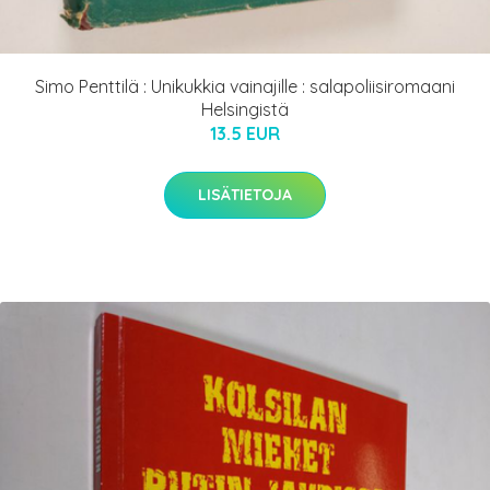
Simo Penttilä : Unikukkia vainajille : salapoliisiromaani
Helsingistä
13.5 EUR
LISÄTIETOJA