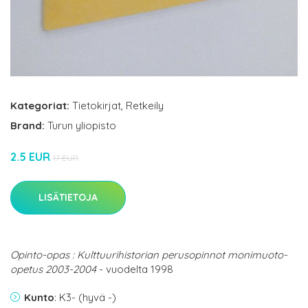
Kategoriat:
Tietokirjat
,
Retkeily
Brand:
Turun yliopisto
2.5 EUR
17 EUR
LISÄTIETOJA
Opinto-opas : Kulttuurihistorian perusopinnot monimuoto-
opetus 2003-2004
- vuodelta 1998
Kunto
: K3- (hyvä -)