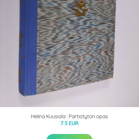
Helinä Kuusiola : Partiotytön opas
7.5 EUR