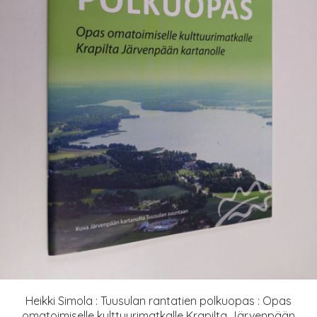
Heikki Simola : Tuusulan rantatien polkuopas : Opas
omatoimiselle kulttuurimatkalle Krapilta Järvenpään