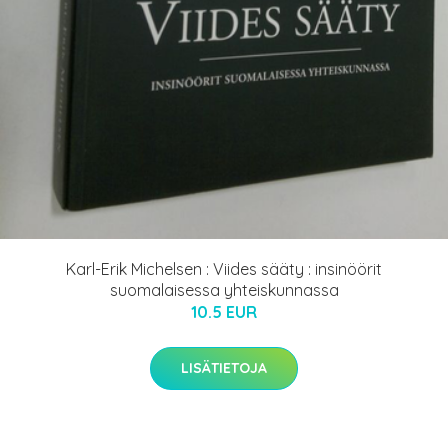
Karl-Erik Michelsen : Viides sääty : insinöörit
suomalaisessa yhteiskunnassa
10.5 EUR
LISÄTIETOJA