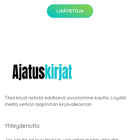
LISÄTIETOJA
Tilaa kirjat netistä edullisesti sivustomme kautta. Löydät
meiltä verkon laajimman kirjavalikoiman.
Yhteydenotto
Jos sinulla on kysymyksiä, voit ottaa meihin yhteyttä