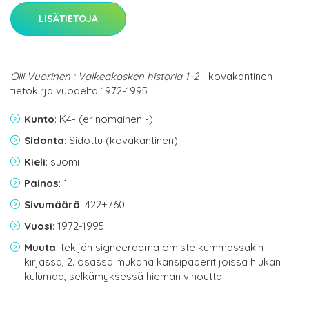
LISÄTIETOJA
Olli Vuorinen : Valkeakosken historia 1-2
- kovakantinen
tietokirja vuodelta 1972-1995
Kunto
: K4- (erinomainen -)
Sidonta
: Sidottu (kovakantinen)
Kieli
: suomi
Painos
: 1
Sivumäärä
: 422+760
Vuosi
: 1972-1995
Muuta
: tekijän signeeraama omiste kummassakin
kirjassa, 2. osassa mukana kansipaperit joissa hiukan
kulumaa, selkämyksessä hieman vinoutta