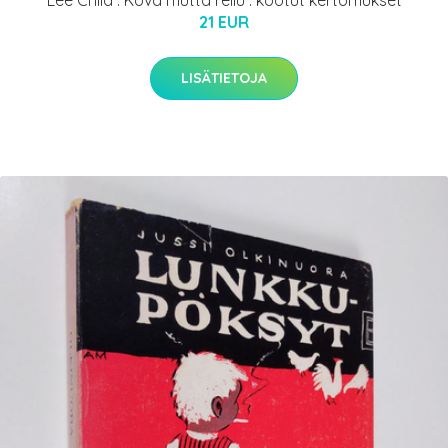
Lee Child : Kova mutta reilu : kootut kertomukset
21 EUR
LISÄTIETOJA