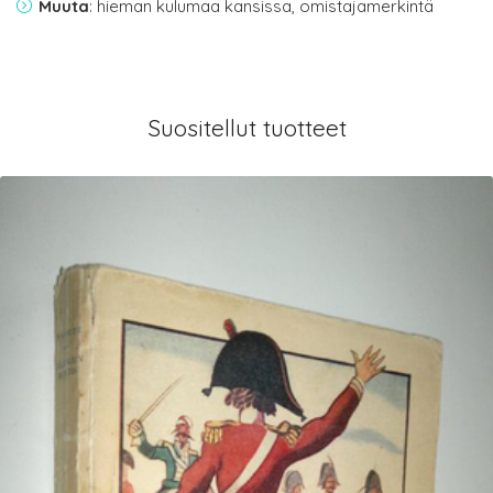
Muuta
: hieman kulumaa kansissa, omistajamerkintä
Suositellut tuotteet