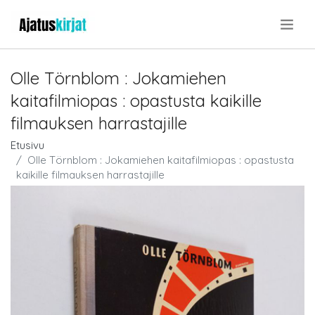
.
Olle Törnblom : Jokamiehen
kaitafilmiopas : opastusta kaikille
filmauksen harrastajille
Etusivu
Olle Törnblom : Jokamiehen kaitafilmiopas : opastusta
kaikille filmauksen harrastajille