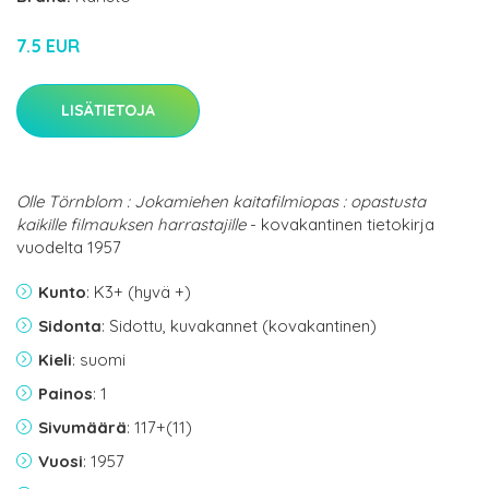
7.5 EUR
LISÄTIETOJA
Olle Törnblom : Jokamiehen kaitafilmiopas : opastusta
kaikille filmauksen harrastajille
- kovakantinen tietokirja
vuodelta 1957
Kunto
: K3+ (hyvä +)
Sidonta
: Sidottu, kuvakannet (kovakantinen)
Kieli
: suomi
Painos
: 1
Sivumäärä
: 117+(11)
Vuosi
: 1957