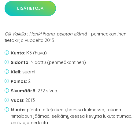
LISÄTIETOJA
Oili Valkila : Hanki ihana, peloton elämä
- pehmeäkantinen
tietokirja vuodelta 2013
Kunto
: K3 (hyvä)
Sidonta
: Nidottu (pehmeäkantinen)
Kieli
: suomi
Painos
: 2
Sivumäärä
: 232 sivua.
Vuosi
: 2013
Muuta
: pientä taitejälkeä yhdessä kulmassa, takana
hintalapun jäämää, selkämyksessä kevyttä lukutaittumaa,
omistajamerkintä