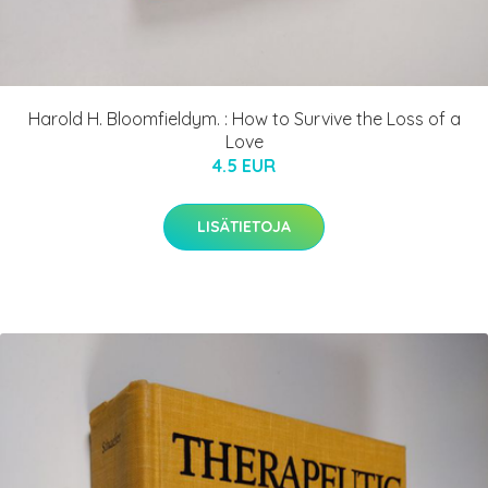
Harold H. Bloomfieldym. : How to Survive the Loss of a
Love
4.5 EUR
LISÄTIETOJA