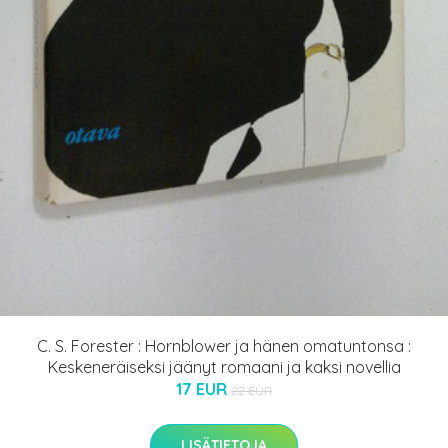
C. S. Forester : Hornblower ja hänen omatuntonsa :
Keskeneräiseksi jäänyt romaani ja kaksi novellia
17 EUR
22 EUR
LISÄTIETOJA