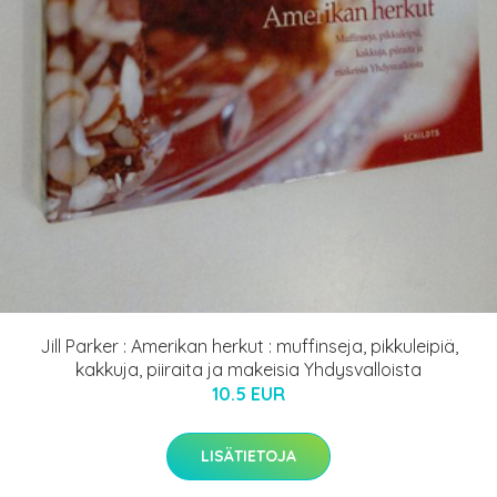
Jill Parker : Amerikan herkut : muffinseja, pikkuleipiä,
kakkuja, piiraita ja makeisia Yhdysvalloista
10.5 EUR
LISÄTIETOJA