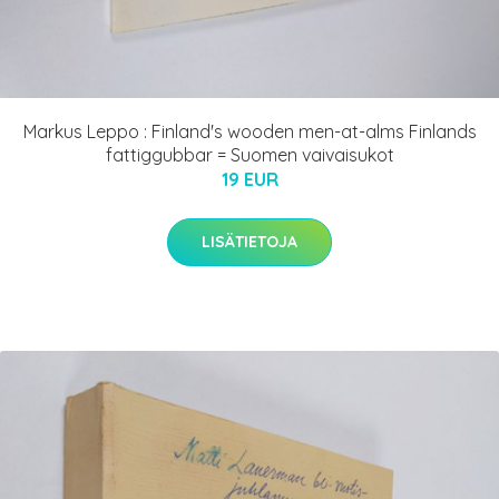
Markus Leppo : Finland's wooden men-at-alms Finlands
fattiggubbar = Suomen vaivaisukot
19 EUR
LISÄTIETOJA