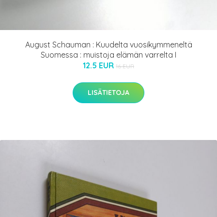
August Schauman : Kuudelta vuosikymmeneltä
Suomessa : muistoja elämän varrelta I
12.5 EUR
16 EUR
LISÄTIETOJA