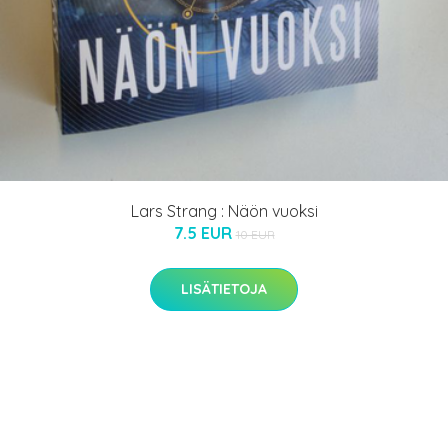
Lars Strang : Näön vuoksi
7.5 EUR
10 EUR
LISÄTIETOJA