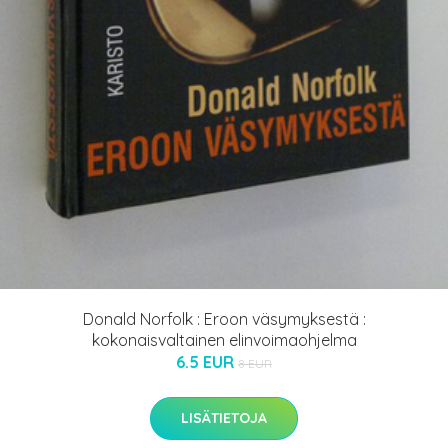
Donald Norfolk : Eroon väsymyksestä :
kokonaisvaltainen elinvoimaohjelma
6.5 EUR
8 EUR
LISÄTIETOJA