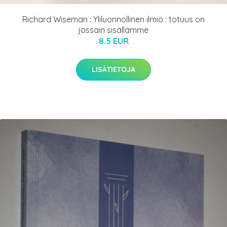
Richard Wiseman : Yliluonnollinen ilmiö : totuus on
jossain sisällämme
8.5 EUR
LISÄTIETOJA