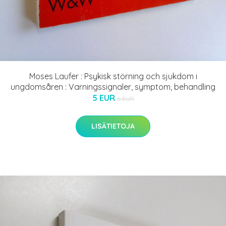
Moses Laufer : Psykisk störning och sjukdom i
ungdomsåren : Varningssignaler, symptom, behandling
5 EUR
6 EUR
LISÄTIETOJA