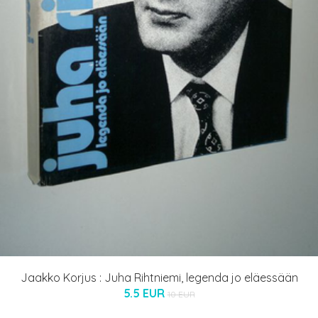
Jaakko Korjus : Juha Rihtniemi, legenda jo eläessään
5.5 EUR
10 EUR